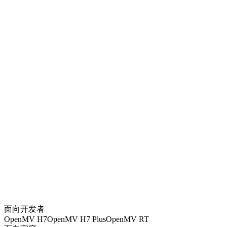
OpenMV Cam RT1062
CA$
174
OpenMV4 Cam H7 Plus
CA$
130
OpenMV4 Cam H7 R2
CA$
109
MT9V034 Global Shutter Camera Module
CA$
95
OpenMV Infrared Thermal Imaging Module - FLIR Lepton 3.5
CA$
826
OpenMV Camera Extension Cable 8CM
CA$
15
SingTown AI Vision Module SC1
面向开发者
CA$
95
OpenMV H7
OpenMV H7 Plus
OpenMV RT