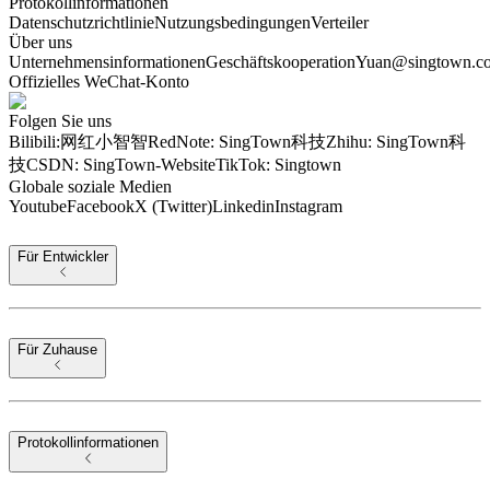
Protokollinformationen
Datenschutzrichtlinie
Nutzungsbedingungen
Verteiler
Über uns
Unternehmensinformationen
Geschäftskooperation
Yuan@singtown.c
Offizielles WeChat-Konto
Folgen Sie uns
Bilibili:网红小智智
RedNote: SingTown科技
Zhihu: SingTown科
技
CSDN: SingTown-Website
TikTok: Singtown
Globale soziale Medien
Youtube
Facebook
X (Twitter)
Linkedin
Instagram
Für Entwickler
Für Zuhause
Protokollinformationen