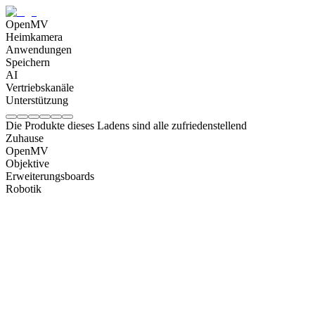
OpenMV
Heimkamera
Anwendungen
Speichern
AI
Vertriebskanäle
Unterstützung
Die Produkte dieses Ladens sind alle zufriedenstellend
Zuhause
OpenMV
Objektive
Erweiterungsboards
Robotik
OpenMV N6 Intelligent AI Camera
CHF
184
OpenMV AE3 Intelligent AI Camera
CHF
123