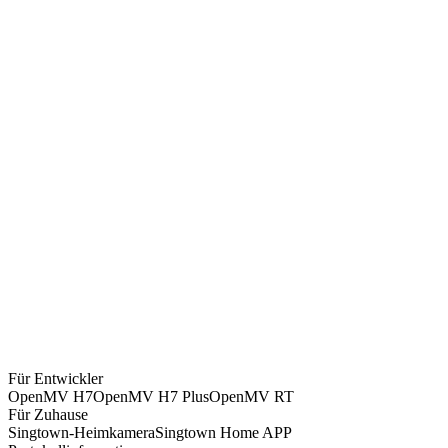
OpenMV Cam RT1062
CHF
133
OpenMV4 Cam H7 Plus
CHF
92
OpenMV4 Cam H7 R2
CHF
77
MT9V034 Global Shutter Camera Module
CHF
67
OpenMV Infrared Thermal Imaging Module - FLIR Lepton 3.5
CHF
582
OpenMV Camera Extension Cable 8CM
CHF
11
SingTown AI Vision Module SC1
Für Entwickler
CHF
67
OpenMV H7
OpenMV H7 Plus
OpenMV RT
Für Zuhause
Singtown-Heimkamera
Singtown Home APP