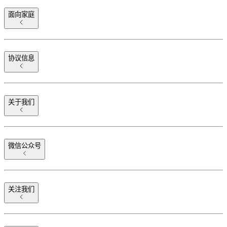
面向家庭
协议信息
关于我们
微信公众号
关注我们