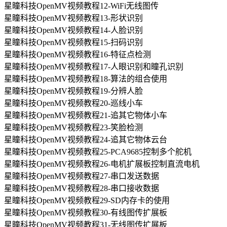
星瞳科技OpenMV视频教程12-WiFi无线图传
星瞳科技OpenMV视频教程13-形状识别
星瞳科技OpenMV视频教程14-人脸识别
星瞳科技OpenMV视频教程15-扫码识别
星瞳科技OpenMV视频教程16-特征点检测
星瞳科技OpenMV视频教程17-人眼识别和瞳孔识别
星瞳科技OpenMV视频教程18-算法的组合使用
星瞳科技OpenMV视频教程19-分辨人脸
星瞳科技OpenMV视频教程20-巡线小车
星瞳科技OpenMV视频教程21-追其它物体小车
星瞳科技OpenMV视频教程23-笑脸检测
星瞳科技OpenMV视频教程24-追其它物体云台
星瞳科技OpenMV视频教程25-PCA9685控制多个舵机
星瞳科技OpenMV视频教程26-电机扩展板控制直流电机
星瞳科技OpenMV视频教程27-串口发送数据
星瞳科技OpenMV视频教程28-串口接收数据
星瞳科技OpenMV视频教程29-SD内存卡的使用
星瞳科技OpenMV视频教程30-有线图传扩展板
星瞳科技OpenMV视频教程31-无线图传扩展板