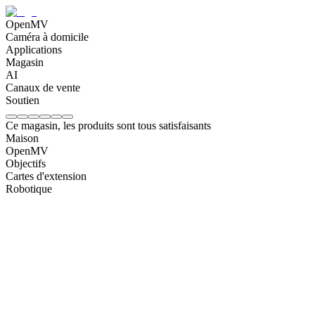
OpenMV
Caméra à domicile
Applications
Magasin
AI
Canaux de vente
Soutien
Ce magasin, les produits sont tous satisfaisants
Maison
OpenMV
Objectifs
Cartes d'extension
Robotique
Distortion Free Lens - 3.6mm
CHF
19
IR Lens - 2.8mm
CHF
6