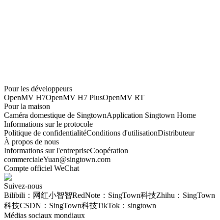
Manual Zoom Lens 2.8mm-12mm
CHF
17
Super Telephoto Lens - 25mm
CHF
7
Telephoto Lens - 12mm
CHF
6
Ultra Wide Angle Lens - 1.7mm
Pour les développeurs
CHF
16
OpenMV H7
OpenMV H7 Plus
OpenMV RT
Pour la maison
Caméra domestique de Singtown
Application Singtown Home
Informations sur le protocole
Politique de confidentialité
Conditions d'utilisation
Distributeur
À propos de nous
Informations sur l'entreprise
Coopération
commerciale
Yuan@singtown.com
Compte officiel WeChat
Suivez-nous
Bilibili：网红小智智
RedNote：SingTown科技
Zhihu：SingTown
科技
CSDN：SingTown科技
TikTok：singtown
Médias sociaux mondiaux