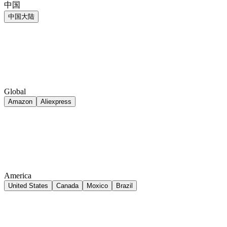
中国
中国大陆
Global
Amazon
Aliexpress
America
United States
Canada
Moxico
Brazil