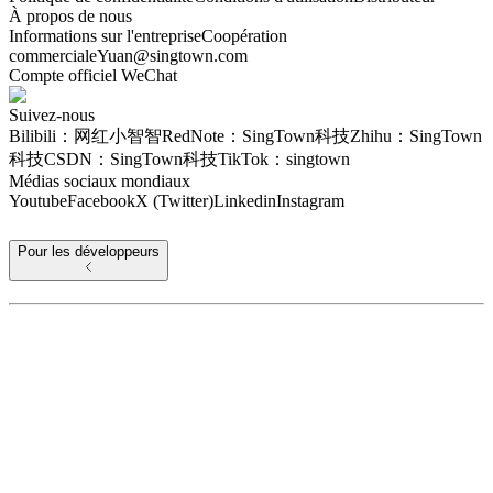
À propos de nous
Informations sur l'entreprise
Coopération
commerciale
Yuan@singtown.com
Compte officiel WeChat
Suivez-nous
Bilibili：网红小智智
RedNote：SingTown科技
Zhihu：SingTown
科技
CSDN：SingTown科技
TikTok：singtown
Médias sociaux mondiaux
Youtube
Facebook
X (Twitter)
Linkedin
Instagram
Pour les développeurs
Pour la maison
Informations sur le protocole