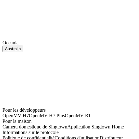
Oceania
Australia
Pour les développeurs
OpenMV H7
OpenMV H7 Plus
OpenMV RT
Pour la maison
Caméra domestique de Singtown
Application Singtown Home
Informations sur le protocole
Politique de confidentialité
Conditions d'utilisation
Distributeur