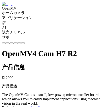
OpenMV
ホームカメラ
アプリケーション
店
AI
販売チャネル
サポート
OpenMV4 Cam H7 R2
产品信息
¥
12000
产品描述
The OpenMV Cam is a small, low power, microcontroller board
which allows you to easily implement applications using machine
vision in the real-world.