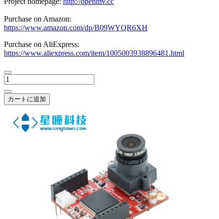
Project homepage:
http://openmv.cc
Purchase on Amazon:
https://www.amazon.com/dp/B09WYQR6XH
Purchase on AliExpress:
https://www.aliexpress.com/item/1005003938896481.html
カートに追加