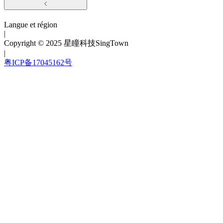
Langue et région
|
Copyright © 2025 星瞳科技SingTown
|
粤ICP备17045162号