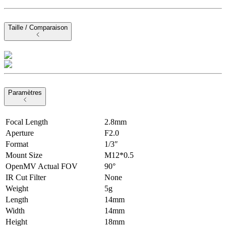
Taille / Comparaison
Paramètres
Focal Length
2.8mm
Aperture
F2.0
Format
1/3″
Mount Size
M12*0.5
OpenMV Actual FOV
90°
IR Cut Filter
None
Weight
5g
Length
14mm
Width
14mm
Height
18mm