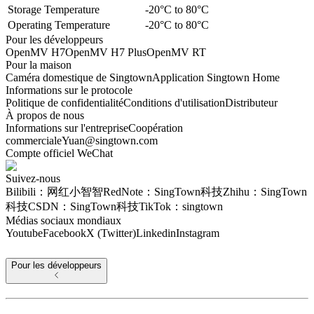
Storage Temperature
-20°C to 80°C
Operating Temperature
-20°C to 80°C
Pour les développeurs
OpenMV H7
OpenMV H7 Plus
OpenMV RT
Pour la maison
Caméra domestique de Singtown
Application Singtown Home
Informations sur le protocole
Politique de confidentialité
Conditions d'utilisation
Distributeur
À propos de nous
Informations sur l'entreprise
Coopération
commerciale
Yuan@singtown.com
Compte officiel WeChat
Suivez-nous
Bilibili：网红小智智
RedNote：SingTown科技
Zhihu：SingTown
科技
CSDN：SingTown科技
TikTok：singtown
Médias sociaux mondiaux
Youtube
Facebook
X (Twitter)
Linkedin
Instagram
Pour les développeurs