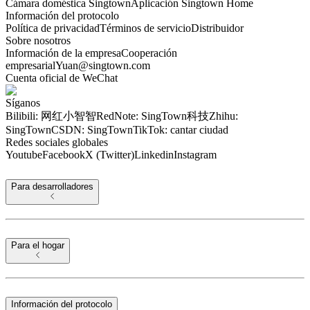
Cámara doméstica Singtown
Aplicación Singtown Home
Información del protocolo
Política de privacidad
Términos de servicio
Distribuidor
Sobre nosotros
Información de la empresa
Cooperación
empresarial
Yuan@singtown.com
Cuenta oficial de WeChat
Síganos
Bilibili: 网红小智智
RedNote: SingTown科技
Zhihu:
SingTown
CSDN: SingTown
TikTok: cantar ciudad
Redes sociales globales
Youtube
Facebook
X (Twitter)
Linkedin
Instagram
Para desarrolladores
Para el hogar
Información del protocolo