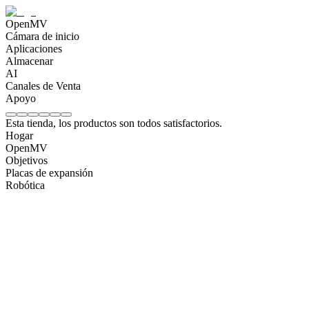
OpenMV
Cámara de inicio
Aplicaciones
Almacenar
AI
Canales de Venta
Apoyo
Esta tienda, los productos son todos satisfactorios.
Hogar
OpenMV
Objetivos
Placas de expansión
Robótica
OpenMV N6 Intelligent AI Camera
MX$
3960
OpenMV AE3 Intelligent AI Camera
MX$
2640