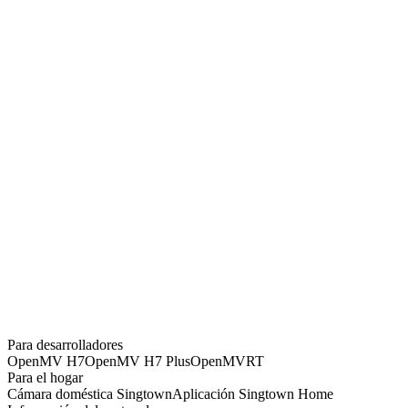
OpenMV Cam RT1062
MX$
2860
OpenMV4 Cam H7 Plus
MX$
1980
OpenMV4 Cam H7 R2
MX$
1650
MT9V034 Global Shutter Camera Module
MX$
1430
OpenMV Infrared Thermal Imaging Module - FLIR Lepton 3.5
MX$
12540
OpenMV Camera Extension Cable 8CM
MX$
220
SingTown AI Vision Module SC1
Para desarrolladores
MX$
1430
OpenMV H7
OpenMV H7 Plus
OpenMVRT
Para el hogar
Cámara doméstica Singtown
Aplicación Singtown Home