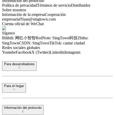
Información del protocolo
Política de privacidad
Términos de servicio
Distribuidor
Sobre nosotros
Información de la empresa
Cooperación
empresarial
Yuan@singtown.com
Cuenta oficial de WeChat
Síganos
Bilibili: 网红小智智
RedNote: SingTown科技
Zhihu:
SingTown
CSDN: SingTown
TikTok: cantar ciudad
Redes sociales globales
Youtube
Facebook
X (Twitter)
Linkedin
Instagram
Para desarrolladores
Para el hogar
Información del protocolo