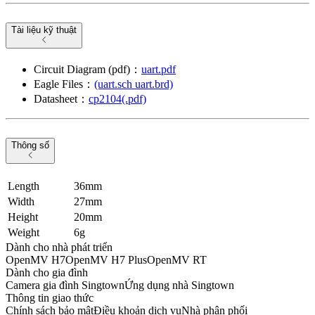
Tài liệu kỹ thuật
Circuit Diagram (pdf)：
uart.pdf
Eagle Files：
(uart.sch uart.brd)
Datasheet：
cp2104(.pdf)
Thông số
Length
36mm
Width
27mm
Height
20mm
Weight
6g
Dành cho nhà phát triển
OpenMV H7
OpenMV H7 Plus
OpenMV RT
Dành cho gia đình
Camera gia đình Singtown
Ứng dụng nhà Singtown
Thông tin giao thức
Chính sách bảo mật
Điều khoản dịch vụ
Nhà phân phối