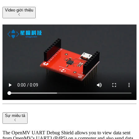
Video giới thiệu
Sự miêu tả
The OpenMV UART Debug Shield allows you to view data sent
from OpenMV's UART3 (P4P5) on a computer and also send data