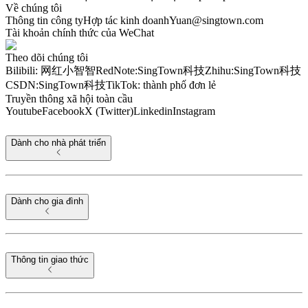
Về chúng tôi
Thông tin công ty
Hợp tác kinh doanh
Yuan@singtown.com
Tài khoản chính thức của WeChat
Theo dõi chúng tôi
Bilibili: 网红小智智
RedNote:SingTown科技
Zhihu:SingTown科技
CSDN:SingTown科技
TikTok: thành phố đơn lẻ
Truyền thông xã hội toàn cầu
Youtube
Facebook
X (Twitter)
Linkedin
Instagram
Dành cho nhà phát triển
Dành cho gia đình
Thông tin giao thức