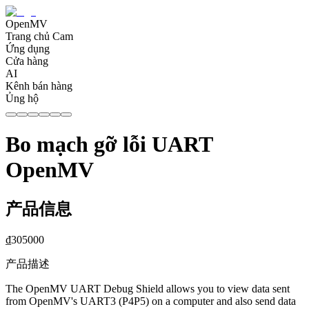
OpenMV
Trang chủ Cam
Ứng dụng
Cửa hàng
AI
Kênh bán hàng
Ủng hộ
Bo mạch gỡ lỗi UART
OpenMV
产品信息
₫
305000
产品描述
The OpenMV UART Debug Shield allows you to view data sent
from OpenMV's UART3 (P4P5) on a computer and also send data