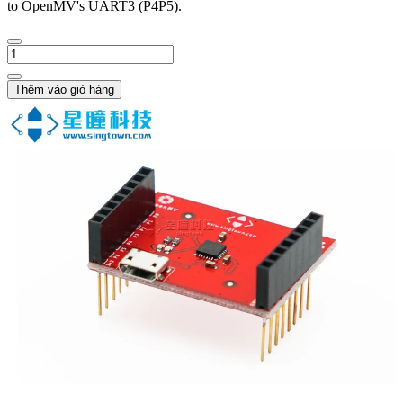
to OpenMV's UART3 (P4P5).
Thêm vào giỏ hàng