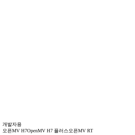
OpenMV Cam RT1062
₩
177600
OpenMV4 Cam H7 Plus
₩
133200
OpenMV4 Cam H7 R2
₩
111000
MT9V034 Global Shutter Camera Module
₩
96200
OpenMV Infrared Thermal Imaging Module - FLIR Lepton 3.5
₩
843600
OpenMV Camera Extension Cable 8CM
₩
14800
SingTown AI Vision Module SC1
개발자용
₩
96200
오픈MV H7
OpenMV H7 플러스
오픈MV RT