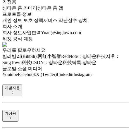
가정용
싱타운 홈 카메라
싱타운 홈 앱
프로토콜 정보
개인 정보 보호 정책
서비스 약관
살수 장치
회사 소개
회사 정보
사업협력
Yuan@singtown.com
위챗 공식 계정
우리를 팔로우하세요
빌리빌리(Bilibili):网红小智智
RedNote：싱타운科技
지후：
SingTown科技
CSDN：싱타운科技
틱톡:싱타운
글로벌 소셜 미디어
Youtube
Facebook
X (Twitter)
Linkedin
Instagram
개발자용
가정용