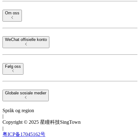
Om oss
WeChat offisielle konto
Følg oss
Globale sosiale medier
Språk og region
|
Copyright © 2025 星瞳科技SingTown
|
粤ICP备17045162号