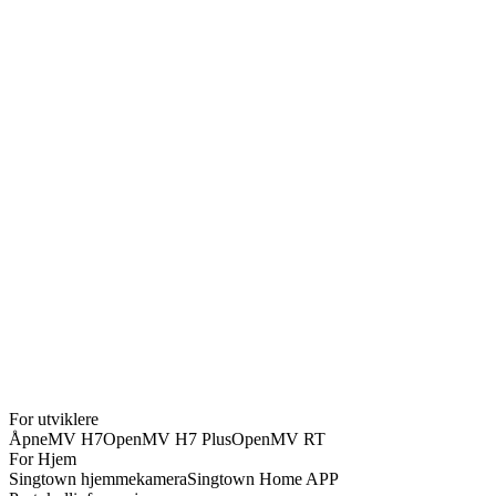
OpenMV Cam RT1062
NOK
1508
OpenMV4 Cam H7 Plus
NOK
1044
OpenMV4 Cam H7 R2
NOK
870
MT9V034 Global Shutter Camera Module
NOK
754
OpenMV Infrared Thermal Imaging Module - FLIR Lepton 3.5
NOK
6612
OpenMV Camera Extension Cable 8CM
NOK
116
SingTown AI Vision Module SC1
For utviklere
NOK
754
ÅpneMV H7
OpenMV H7 Plus
OpenMV RT
For Hjem
Singtown hjemmekamera
Singtown Home APP