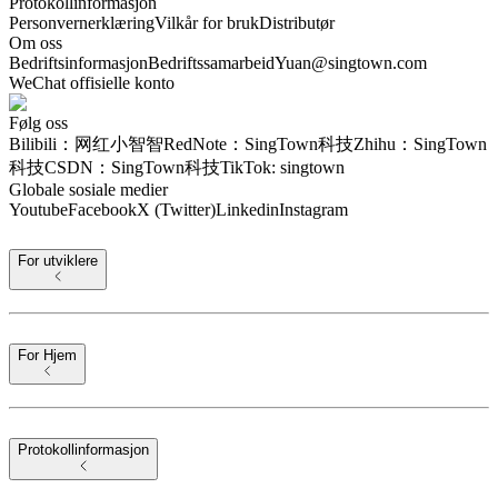
Protokollinformasjon
Personvernerklæring
Vilkår for bruk
Distributør
Om oss
Bedriftsinformasjon
Bedriftssamarbeid
Yuan@singtown.com
WeChat offisielle konto
Følg oss
Bilibili：网红小智智
RedNote：SingTown科技
Zhihu：SingTown
科技
CSDN：SingTown科技
TikTok: singtown
Globale sosiale medier
Youtube
Facebook
X (Twitter)
Linkedin
Instagram
For utviklere
For Hjem
Protokollinformasjon