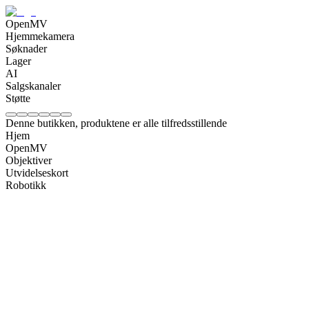
OpenMV
Hjemmekamera
Søknader
Lager
AI
Salgskanaler
Støtte
Denne butikken, produktene er alle tilfredsstillende
Hjem
OpenMV
Objektiver
Utvidelseskort
Robotikk
OpenMV N6 Intelligent AI Camera
NOK
2088
OpenMV AE3 Intelligent AI Camera
NOK
1392